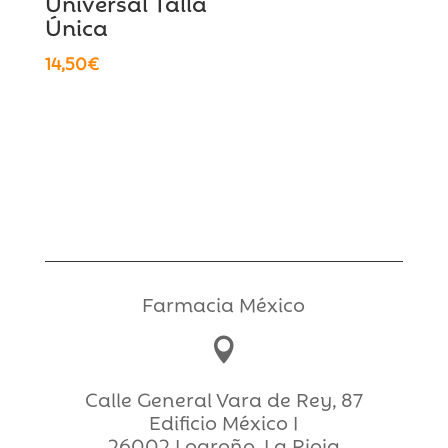
Universal Talla
Única
14,50
€
Farmacia México

Calle General Vara de Rey, 87
Edificio México I
26002 Logroño, La Rioja