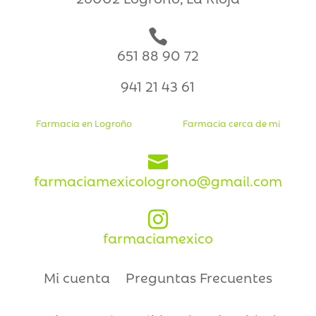

651 88 90 72
941 21 43 61
Farmacia en Logroño
Farmacia cerca de mi

farmaciamexicologrono@gmail.com

farmaciamexico
Mi cuenta
Preguntas Frecuentes