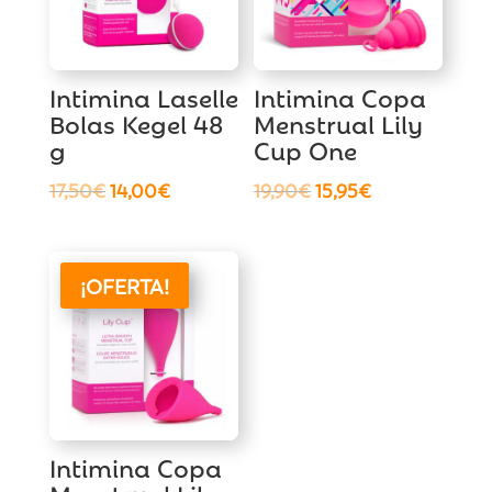
Intimina Laselle
Intimina Copa
Bolas Kegel 48
Menstrual Lily
g
Cup One
El
El
El
El
17,50
€
14,00
€
19,90
€
15,95
€
precio
precio
precio
precio
original
actual
original
actual
era:
es:
era:
es:
¡OFERTA!
17,50€.
14,00€.
19,90€.
15,95€.
Intimina Copa