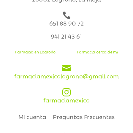

651 88 90 72
941 21 43 61
Farmacia en Logroño
Farmacia cerca de mi

farmaciamexicologrono@gmail.com

farmaciamexico
Mi cuenta
Preguntas Frecuentes