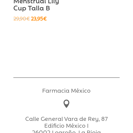
Menstrual Lily
Cup Talla B
El
El
29,90
€
23,95
€
precio
precio
original
actual
era:
es:
29,90€.
23,95€.
Farmacia México

Calle General Vara de Rey, 87
Edificio México I
26002 Logroño, La Rioja