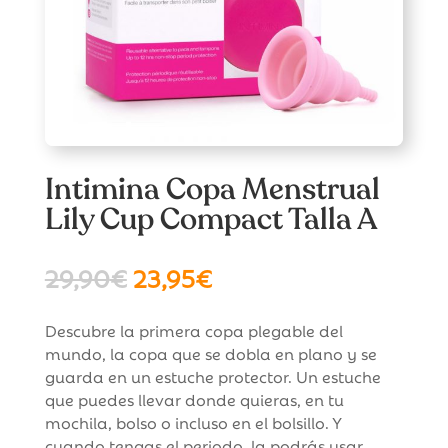
Intimina Copa Menstrual
Lily Cup Compact Talla A
El
El
29,90
€
23,95
€
precio
precio
original
actual
Descubre la primera copa plegable del
era:
es:
mundo, la copa que se dobla en plano y se
29,90€.
23,95€.
guarda en un estuche protector. Un estuche
que puedes llevar donde quieras, en tu
mochila, bolso o incluso en el bolsillo. Y
cuando tengas el periodo, la podrás usar