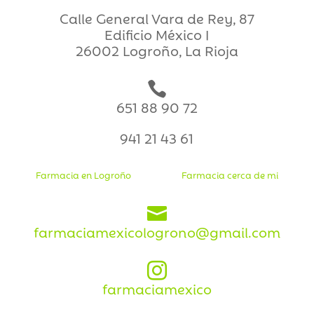
Calle General Vara de Rey, 87
Edificio México I
26002 Logroño, La Rioja

651 88 90 72
941 21 43 61
Farmacia en Logroño
Farmacia cerca de mi

farmaciamexicologrono@gmail.com

farmaciamexico