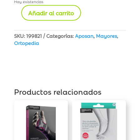
Hay existencias
Añadir al carrito
Aposán
Bastón
Plegable
SKU:
199821
Categorías:
Aposan
,
Mayores
,
Lola
Ortopedia
cantidad
Productos relacionados