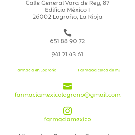
Calle General Vara de Rey, 87
Edificio México I
26002 Logroño, La Rioja

651 88 90 72
941 21 43 61
Farmacia en Logroño
Farmacia cerca de mi

farmaciamexicologrono@gmail.com

farmaciamexico