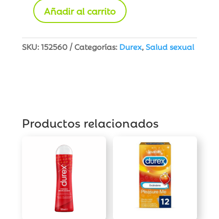
Añadir al carrito
Durex
Play
Cherry
SKU:
152560
Categorías:
Durex
,
Salud sexual
Gel
Lubricante
Hidrosoluble
50
ml
cantidad
Productos relacionados