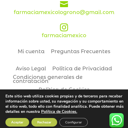

farmaciamexicologrono@gmail.com

farmaciamexico
Mi cuenta
Preguntas Frecuentes
Aviso Legal
Política de Privacidad
Condiciones generales de
contratación
Política de Cookies
Este sitio web utiliza cookies propias y de terceros para recabar
información sobre usted, su navegación y su comportamiento en
Copyright © 2021 | Farmacia México
el sitio web, todo ello con finalidad analítica. Puede obtener más
detalles en nuestra
Política de Cookies.
Aceptar
Rechazar
Configurar