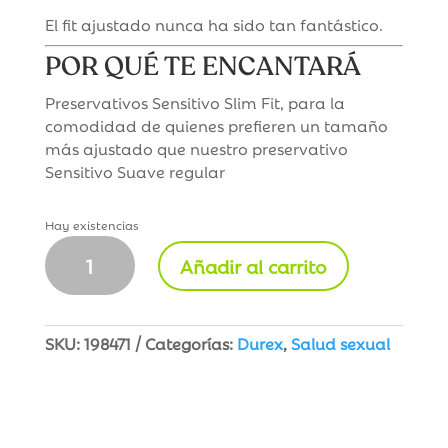
El fit ajustado nunca ha sido tan fantástico.
POR QUÉ TE ENCANTARÁ
Preservativos Sensitivo Slim Fit, para la
comodidad de quienes prefieren un tamaño
más ajustado que nuestro preservativo
Sensitivo Suave regular​​
Hay existencias
Durex
Añadir al carrito
Sensitivo
Slim
Fit
Preservativos
SKU:
198471
Categorías:
Durex
,
Salud sexual
10
Unidades
cantidad