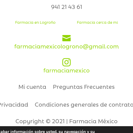
941 21 43 61
Farmacia en Logroño
Farmacia cerca de mi

farmaciamexicologrono@gmail.com

farmaciamexico
Mi cuenta
Preguntas Frecuentes
Privacidad
Condiciones generales de contrat
Copyright © 2021 | Farmacia México
ecabar información sobre usted, su navegación y su