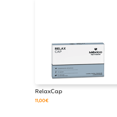
RelaxCap
11,00
€