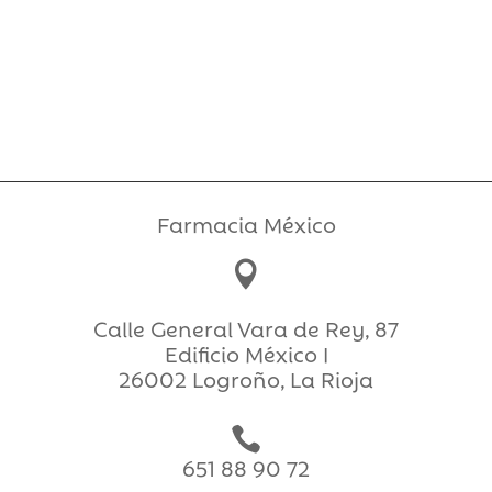
Farmacia México

Calle General Vara de Rey, 87
Edificio México I
26002 Logroño, La Rioja

651 88 90 72