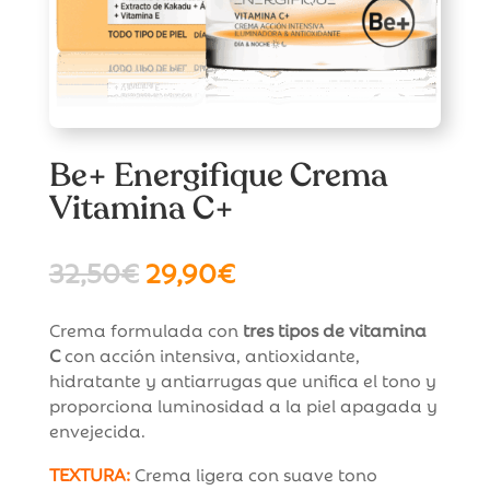
Be+ Energifique Crema
Vitamina C+
El
El
32,50
€
29,90
€
precio
precio
original
actual
Crema formulada con
tres tipos de vitamina
era:
es:
C
con acción intensiva, antioxidante,
32,50€.
29,90€.
hidratante y antiarrugas que unifica el tono y
proporciona luminosidad a la piel apagada y
envejecida.
TEXTURA:
Crema ligera con suave tono