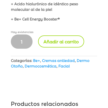
+ Acido hialurónico de idéntico peso
molecular al de la piel
+ Be+ Cell Energy Booster®
Hay existencias
Be+
Añadir al carrito
Energifique
Crema
Vitamina
C+
Categorías:
Be+
,
Cremas antiedad
,
Dermo
cantidad
Otoño
,
Dermocosmética
,
Facial
Productos relacionados