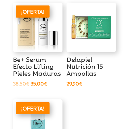
¡OFERTA!
Be+ Serum
Delapiel
Efecto Lifting
Nutrición 15
Pieles Maduras
Ampollas
El
El
38,50
€
35,00
€
29,90
€
precio
precio
original
actual
era:
es:
¡OFERTA!
38,50€.
35,00€.