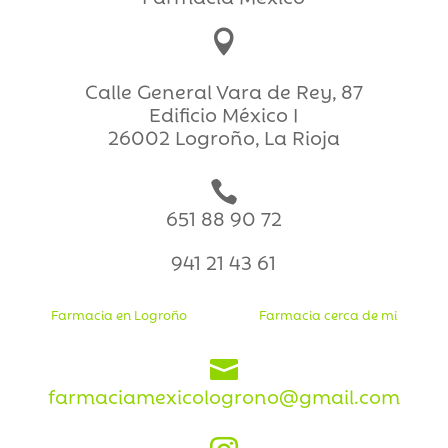

Calle General Vara de Rey, 87
Edificio México I
26002 Logroño, La Rioja

651 88 90 72
941 21 43 61
Farmacia en Logroño
Farmacia cerca de mi

farmaciamexicologrono@gmail.com