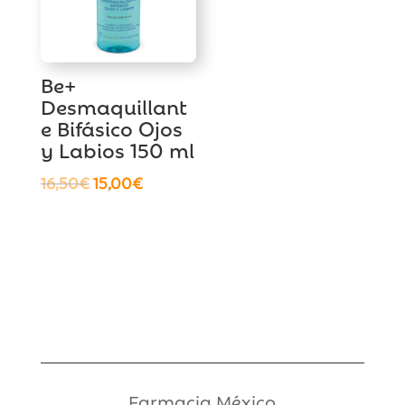
Be+
Desmaquillant
e Bifásico Ojos
y Labios 150 ml
El
El
16,50
€
15,00
€
precio
precio
original
actual
era:
es:
16,50€.
15,00€.
Farmacia México