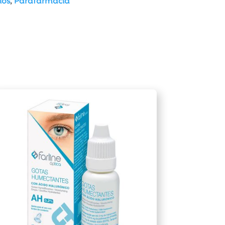
ios
,
Parafarmacia