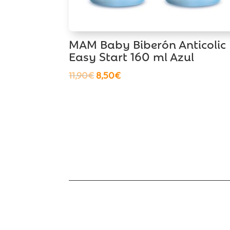
MAM Baby Biberón Anticolic
Easy Start 160 ml Azul
El
El
11,90
€
8,50
€
precio
precio
original
actual
era:
es:
11,90€.
8,50€.