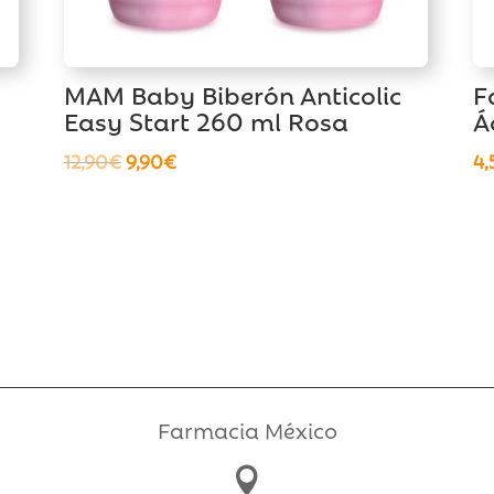
MAM Baby Biberón Anticolic
F
Easy Start 260 ml Rosa
Á
El
El
12,90
€
9,90
€
4,
precio
precio
original
actual
era:
es:
12,90€.
9,90€.
Farmacia México
