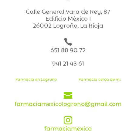
Calle General Vara de Rey, 87
Edificio México I
26002 Logroño, La Rioja

651 88 90 72
941 21 43 61
Farmacia en Logroño
Farmacia cerca de mi

farmaciamexicologrono@gmail.com

farmaciamexico