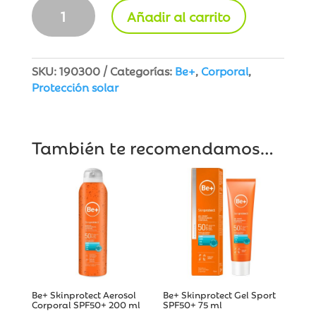
Be+
Añadir al carrito
Skinprotect
Aerosol
Corporal
SPF
SKU:
190300
Categorías:
Be+
,
Corporal
,
30
Protección solar
200
ml
cantidad
También te recomendamos…
Be+ Skinprotect Aerosol
Be+ Skinprotect Gel Sport
Corporal SPF50+ 200 ml
SPF50+ 75 ml