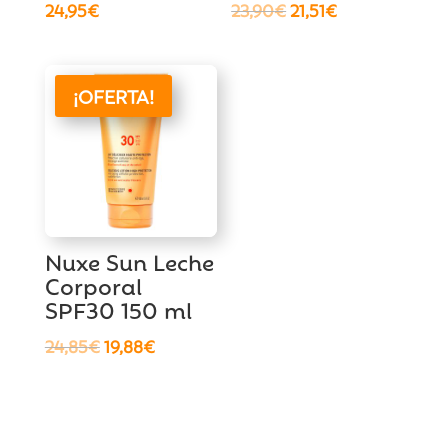
El
El
24,95
€
23,90
€
21,51
€
precio
precio
original
actual
era:
es:
¡OFERTA!
23,90€.
21,51€.
Nuxe Sun Leche
Corporal
SPF30 150 ml
El
El
24,85
€
19,88
€
precio
precio
original
actual
era:
es: