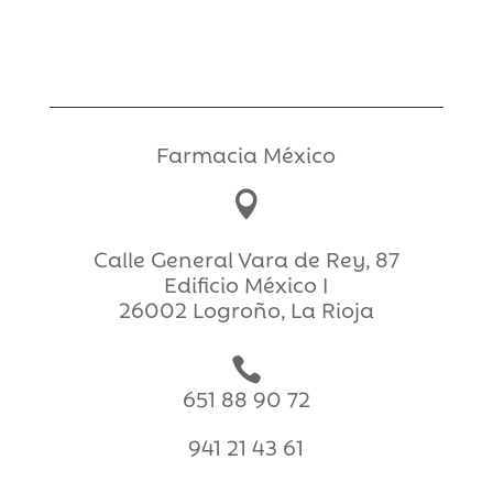
24,85€.
19,88€.
Farmacia México

Calle General Vara de Rey, 87
Edificio México I
26002 Logroño, La Rioja

651 88 90 72
941 21 43 61