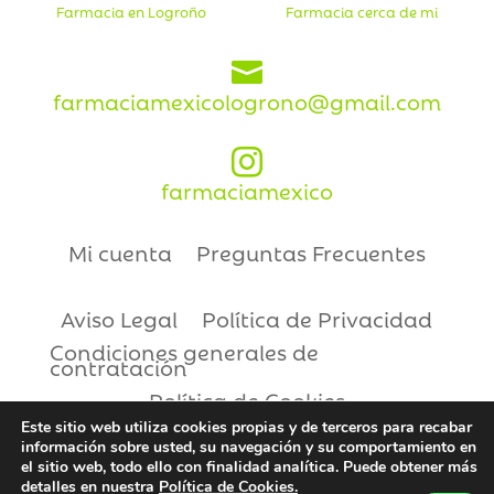
Farmacia en Logroño
Farmacia cerca de mi

farmaciamexicologrono@gmail.com

farmaciamexico
Mi cuenta
Preguntas Frecuentes
Aviso Legal
Política de Privacidad
Condiciones generales de
contratación
Política de Cookies
Este sitio web utiliza cookies propias y de terceros para recabar
información sobre usted, su navegación y su comportamiento en
Copyright © 2021 | Farmacia México
el sitio web, todo ello con finalidad analítica. Puede obtener más
detalles en nuestra
Política de Cookies.