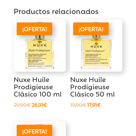
Productos relacionados
¡OFERTA!
¡OFERTA!
Nuxe Huile
Nuxe Huile
Prodigieuse
Prodigieuse
Clásico 100 ml
Clásico 50 ml
El
El
El
El
29,90
€
26,91
€
19,90
€
17,91
€
precio
precio
precio
precio
original
actual
original
actual
era:
es:
era:
es:
¡OFERTA!
29,90€.
26,91€.
19,90€.
17,91€.