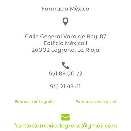
Farmacia México

Calle General Vara de Rey, 87
Edificio México I
26002 Logroño, La Rioja

651 88 90 72
941 21 43 61
Farmacia en Logroño
Farmacia cerca de mi

farmaciamexicologrono@gmail.com