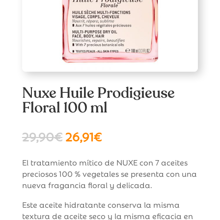
Nuxe Huile Prodigieuse
Floral 100 ml
El
El
29,90
€
26,91
€
precio
precio
original
actual
El tratamiento mítico de NUXE con 7 aceites
era:
es:
preciosos 100 % vegetales se presenta con una
29,90€.
26,91€.
nueva fragancia floral y delicada.
Este aceite hidratante conserva la misma
textura de aceite seco y la misma eficacia en