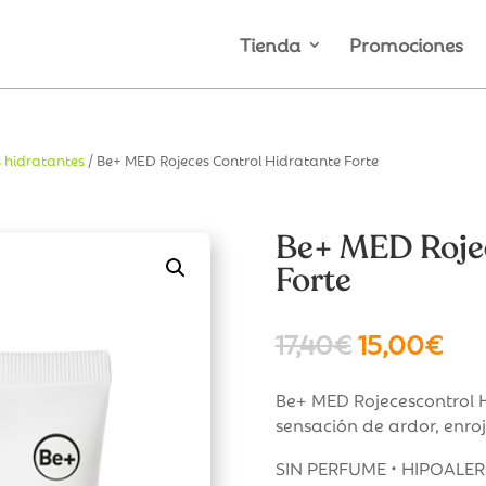
Tienda
Promociones
 hidratantes
/ Be+ MED Rojeces Control Hidratante Forte
Be+ MED Rojec
Forte
El
El
17,40
€
15,00
€
precio
pre
original
act
Be+ MED Rojecescontrol H
era:
es:
sensación de ardor, enroj
17,40€.
15,
SIN PERFUME • HIPOALE