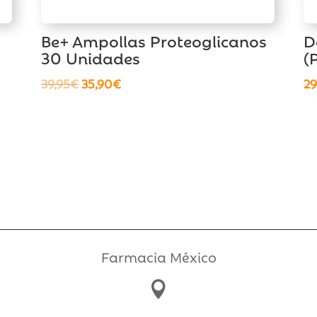
Be+ Ampollas Proteoglicanos
D
30 Unidades
(
El
El
39,95
€
35,90
€
29
precio
precio
original
actual
era:
es:
39,95€.
35,90€.
Farmacia México
