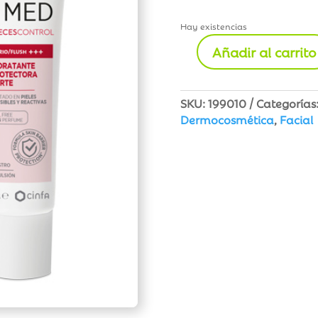
Hay existencias
Añadir al carrito
Be+
MED
Rojeces
SKU:
199010
Categorías
Control
Dermocosmética
,
Facial
Hidratante
Forte
cantidad