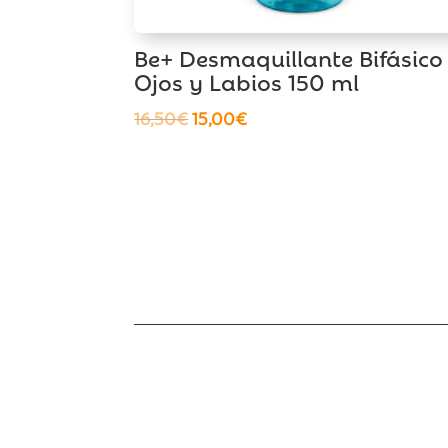
Be+ Desmaquillante Bifásico
Ojos y Labios 150 ml
El
El
16,50
€
15,00
€
precio
precio
original
actual
era:
es:
16,50€.
15,00€.