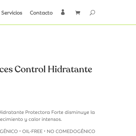
Servicios
Contacto

es Control Hidratante
cio
ual
idratante Protectora Forte disminuye la
ecimiento y calor intensos.
00€.
RGÉNICO • OIL-FREE • NO COMEDOGÉNICO