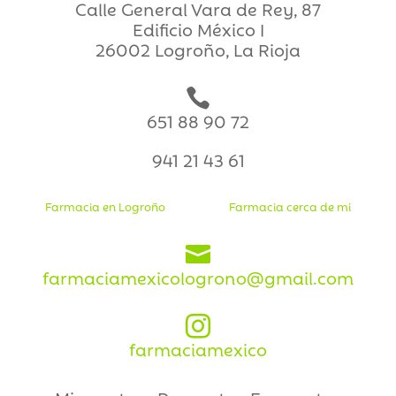
Calle General Vara de Rey, 87
Edificio México I
26002 Logroño, La Rioja

651 88 90 72
941 21 43 61
Farmacia en Logroño
Farmacia cerca de mi

farmaciamexicologrono@gmail.com

farmaciamexico