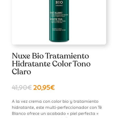
Nuxe Bio Tratamiento
Hidratante Color Tono
Claro
El
El
41,90
€
20,95
€
precio
precio
original
actual
A la vez crema con color bio y tratamiento
era:
es:
hidratante, este multi-perfeccionador con Té
41,90€.
20,95€.
Blanco ofrece un acabado « piel perfecta »