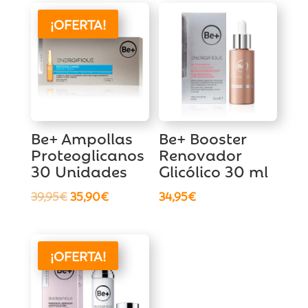
¡OFERTA!
Be+ Ampollas
Be+ Booster
Proteoglicanos
Renovador
30 Unidades
Glicólico 30 ml
El
El
39,95
€
35,90
€
34,95
€
precio
precio
original
actual
era:
es:
¡OFERTA!
39,95€.
35,90€.