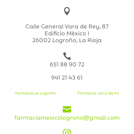

Calle General Vara de Rey, 87
Edificio México I
26002 Logroño, La Rioja

651 88 90 72
941 21 43 61
Farmacia en Logroño
Farmacia cerca de mi

farmaciamexicologrono@gmail.com
