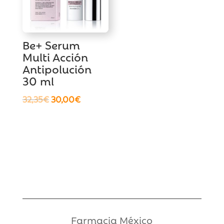
Be+ Serum
Multi Acción
Antipolución
30 ml
El
El
32,35
€
30,00
€
precio
precio
original
actual
era:
es:
32,35€.
30,00€.
Farmacia México