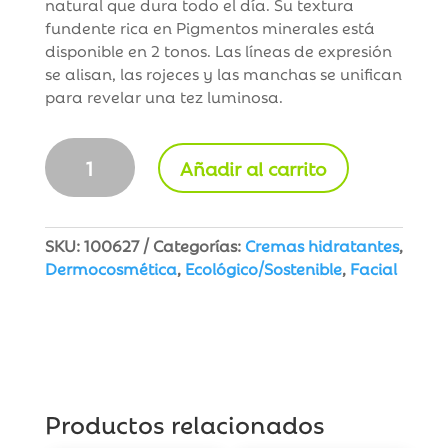
natural que dura todo el día. Su textura
fundente rica en Pigmentos minerales está
disponible en 2 tonos. Las líneas de expresión
se alisan, las rojeces y las manchas se unifican
para revelar una tez luminosa.
Nuxe
Añadir al carrito
Bio
Tratamiento
Hidratante
Color
SKU:
100627
Categorías:
Cremas hidratantes
,
Tono
Dermocosmética
,
Ecológico/Sostenible
,
Facial
Claro
cantidad
Productos relacionados