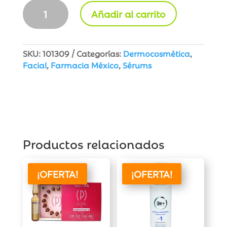
Sérum
Añadir al carrito
Noche
Retinol
0,3%
Puro
SKU:
101309
Categorías:
Dermocosmética
,
cantidad
Facial
,
Farmacia México
,
Sérums
Productos relacionados
¡OFERTA!
¡OFERTA!