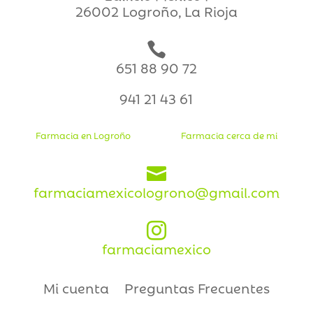
26002 Logroño, La Rioja

651 88 90 72
941 21 43 61
Farmacia en Logroño
Farmacia cerca de mi

farmaciamexicologrono@gmail.com

farmaciamexico
Mi cuenta
Preguntas Frecuentes