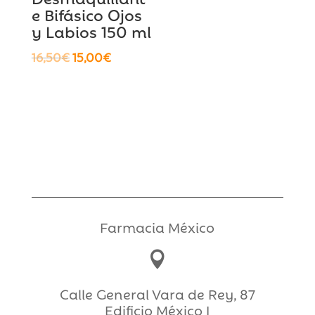
e Bifásico Ojos
y Labios 150 ml
El
El
16,50
€
15,00
€
precio
precio
original
actual
era:
es:
16,50€.
15,00€.
Farmacia México

Calle General Vara de Rey, 87
Edificio México I