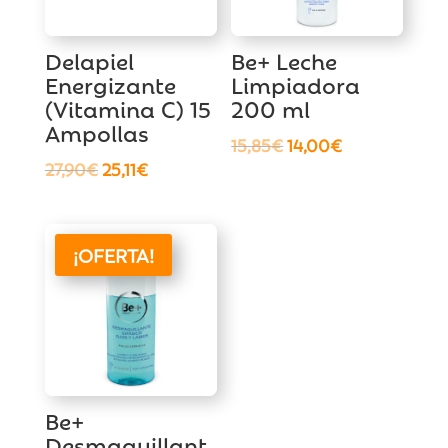
Delapiel
Be+ Leche
Energizante
Limpiadora
(Vitamina C) 15
200 ml
Ampollas
El
El
15,85
€
14,00
€
El
El
27,90
€
25,11
€
precio
precio
precio
precio
original
actual
original
actual
era:
es:
era:
es:
15,85€.
14,00€.
¡OFERTA!
27,90€.
25,11€.
Be+
Desmaquillant