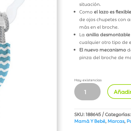
situación.
Como
el lazo es flexibl
de ojos chupetes con a
más en el broche.
La
anilla desmontable
cualquier otro tipo de 
El nuevo mecanismo
de
pinza del broche de m
Hay existencias
MAM
Añadir
Baby
Clip
It!
&
SKU:
188645
Categorías
Cover
Mamá Y Bebé
,
Marcas
,
P
Azul