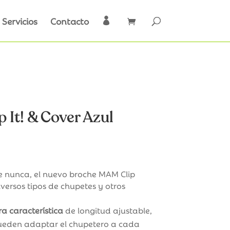
Servicios
Contacto

It! & Cover Azul
io
al
ue nunca, el nuevo broche MAM Clip
ersos tipos de chupetes y otros
€.
a característica
de longitud ajustable,
ueden adaptar el chupetero a cada