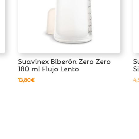
Suavinex Biberón Zero Zero
S
180 ml Flujo Lento
S
13,80
€
4,