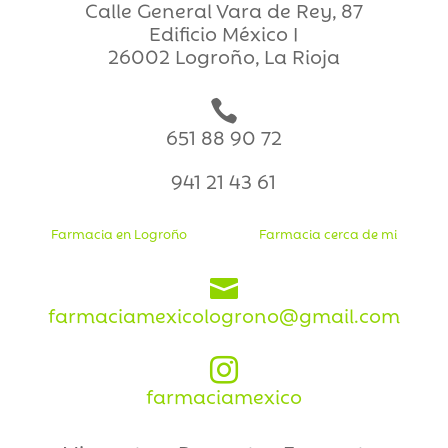
Calle General Vara de Rey, 87
Edificio México I
26002 Logroño, La Rioja

651 88 90 72
941 21 43 61
Farmacia en Logroño
Farmacia cerca de mi

farmaciamexicologrono@gmail.com

farmaciamexico