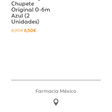
Chupete
Original 0-6m
Azul (2
Unidades)
El
El
8,90
€
6,50
€
precio
precio
original
actual
era:
es:
8,90€.
6,50€.
Farmacia México
