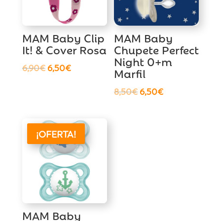
MAM Baby Clip
MAM Baby
It! & Cover Rosa
Chupete Perfect
Night 0+m
El
El
6,90
€
6,50
€
Marfil
precio
precio
El
El
8,50
€
6,50
€
original
actual
precio
precio
era:
es:
original
actual
6,90€.
6,50€.
era:
es:
¡OFERTA!
8,50€.
6,50€.
MAM Baby