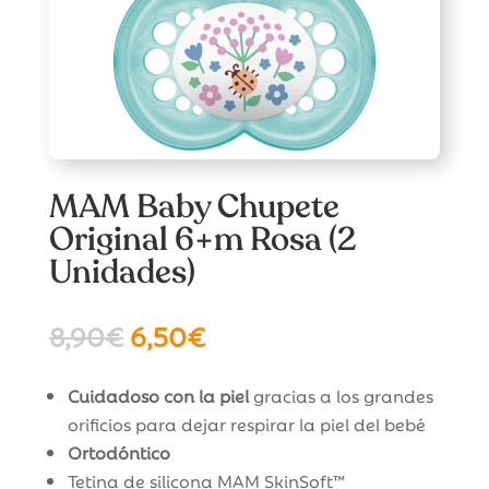
MAM Baby Chupete
Original 6+m Rosa (2
Unidades)
El
El
8,90
€
6,50
€
precio
precio
original
actual
Cuidadoso con la piel
gracias a los grandes
era:
es:
orificios para dejar respirar la piel del bebé
8,90€.
6,50€.
Ortodóntico
Tetina de silicona MAM SkinSoft™