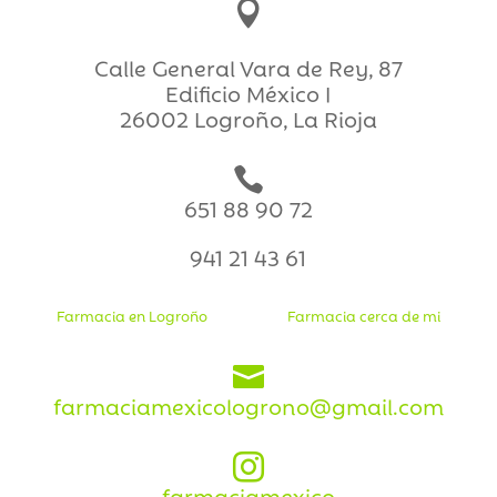

Calle General Vara de Rey, 87
Edificio México I
26002 Logroño, La Rioja

651 88 90 72
941 21 43 61
Farmacia en Logroño
Farmacia cerca de mi

farmaciamexicologrono@gmail.com

farmaciamexico