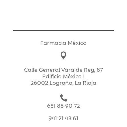
Farmacia México

Calle General Vara de Rey, 87
Edificio México I
26002 Logroño, La Rioja

651 88 90 72
941 21 43 61