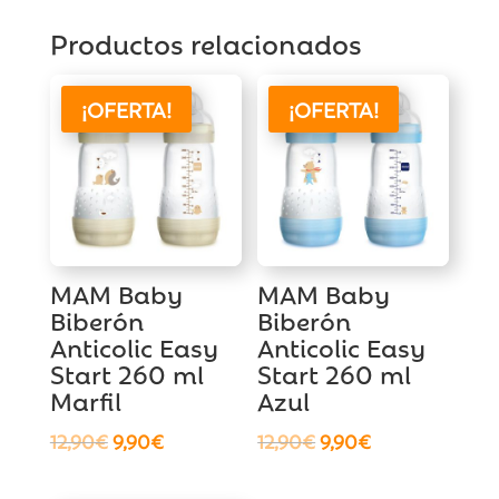
Productos relacionados
¡OFERTA!
¡OFERTA!
MAM Baby
MAM Baby
Biberón
Biberón
Anticolic Easy
Anticolic Easy
Start 260 ml
Start 260 ml
Marfil
Azul
El
El
El
El
12,90
€
9,90
€
12,90
€
9,90
€
precio
precio
precio
precio
original
actual
original
actual