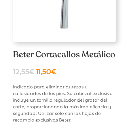
Beter Cortacallos Metálico
El
El
12,55
€
11,50
€
precio
precio
original
actual
Indicado para eliminar durezas y
era:
es:
callosidades de los pies. Su cabezal exclusivo
12,55€.
11,50€.
incluye un tornillo regulador del grosor del
corte, proporcionando la máxima eficacia y
seguridad. Utilizar solo con las hojas de
recambio exclusivas Beter.