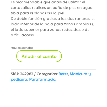
Es recomendable que antes de utilizar el
cortacallos realices un baño de pies en agua
tibia para reblandecer la piel.
De doble función gracias a las dos ranuras: el
lado inferior de la hoja para zonas amplias y
el lado superior para zonas reducidas o de
difícil acceso.
Hay existencias
Añadir al carrito
Beter
Cortacallos
Metálico
SKU:
242982
Categorías:
Beter
,
Manicura y
cantidad
pedicura
,
Parafarmacia