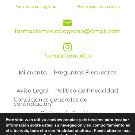
Farmacia en Logroño
Farmacia cerca de mi

farmaciamexicologrono@gmail.com

farmaciamexico
Mi cuenta
Preguntas Frecuentes
Aviso Legal
Política de Privacidad
Condiciones generales de
contratación
Política de Cookies
Este sitio web utiliza cookies propias y de terceros para recabar
información sobre usted, su navegación y su comportamiento en
Copyright © 2021 | Farmacia México
el sitio web, todo ello con finalidad analítica. Puede obtener más