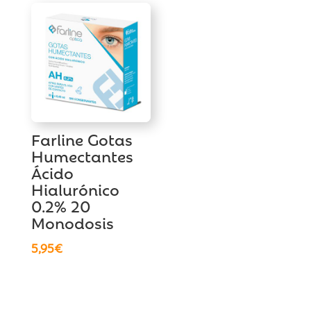
era:
es:
era:
es:
12,90€.
9,90€.
12,90€.
9,90€.
Farline Gotas
Humectantes
Ácido
Hialurónico
0.2% 20
Monodosis
5,95
€