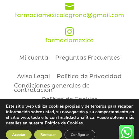

farmaciamexicologrono@gmail.com

farmaciamexico
Mi cuenta
Preguntas Frecuentes
Aviso Legal
Política de Privacidad
Condiciones generales de
contratación
Política de Cookies
Este sitio web utiliza cookies propias y de terceros para recabar
información sobre usted, su navegación y su comportamiento en
Copyright © 2021 | Farmacia México
el sitio web, todo ello con finalidad analítica. Puede obtener más
detalles en nuestra
Política de Cookies.
Aceptar
Rechazar
Configurar