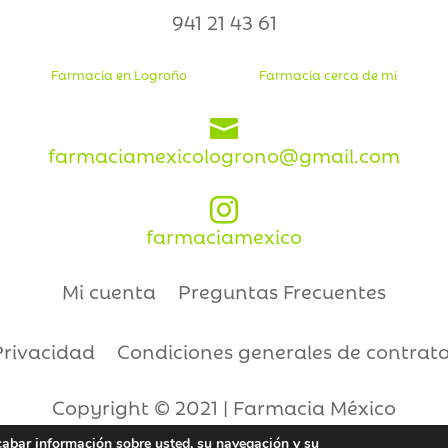
941 21 43 61
Farmacia en Logroño
Farmacia cerca de mi

farmaciamexicologrono@gmail.com

farmaciamexico
Mi cuenta
Preguntas Frecuentes
Privacidad
Condiciones generales de contrat
Copyright © 2021 | Farmacia México
ecabar información sobre usted, su navegación y su