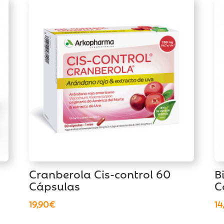
Cranberola Cis-control 60
B
Cápsulas
C
19,90
€
14