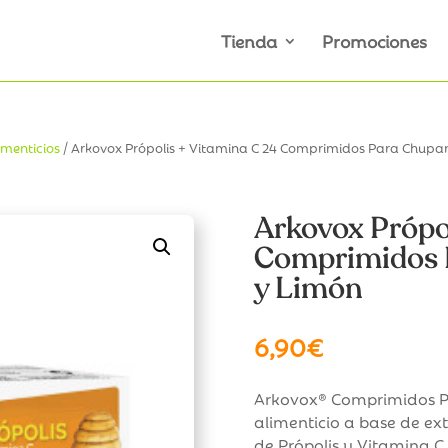
Tienda
Promociones
menticios
/ Arkovox Própolis + Vitamina C 24 Comprimidos Para Chupar
Arkovox Própo
Comprimidos P
y Limón
6,90
€
Arkovox® Comprimidos Pr
alimenticio a base de ex
de Própolis y Vitamina C.