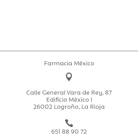
Farmacia México

Calle General Vara de Rey, 87
Edificio México I
26002 Logroño, La Rioja

651 88 90 72