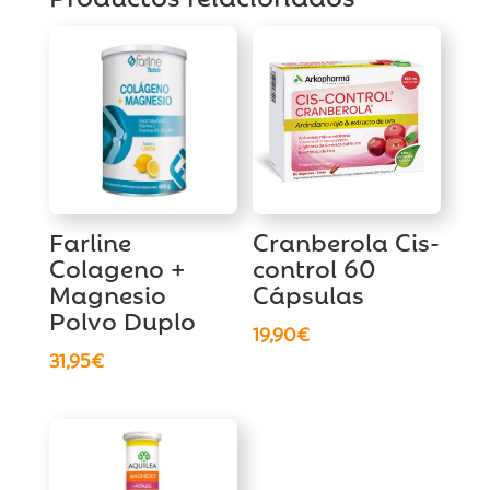
Farline
Cranberola Cis-
Colageno +
control 60
Magnesio
Cápsulas
Polvo Duplo
19,90
€
31,95
€