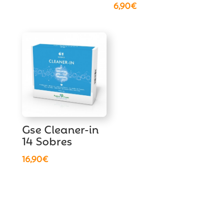
6,90
€
Gse Cleaner-in
14 Sobres
16,90
€