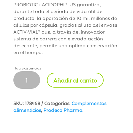
PROBIOTIC+ ACIDOPHIPLUS garantiza,
durante todo el período de vida útil del
producto, la aportación de 10 mil millones de
células por cápsula, gracias al uso del envase
ACTIV-VIAL® que, a través del innovador
sistema de barrera con elevada acción
desecante, permite una óptima conservación
en el tiempo.
Hay existencias
GSE
Añadir al carrito
Probiotic+
Acidophiplus
30
cápsulas
SKU:
178468
Categorías:
Complementos
cantidad
alimenticios
,
Prodeco Pharma