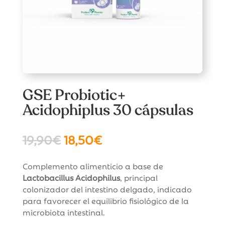
GSE Probiotic+
Acidophiplus 30 cápsulas
El
El
19,90
€
18,50
€
precio
precio
original
actual
Complemento alimenticio a base de
era:
es:
Lactobacillus Acidophilus
, principal
19,90€.
18,50€.
colonizador del intestino delgado, indicado
para favorecer el equilibrio fisiológico de la
microbiota intestinal.