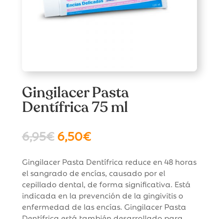
Gingilacer Pasta
Dentífrica 75 ml
El
El
6,95
€
6,50
€
precio
precio
original
actual
Gingilacer Pasta Dentífrica reduce en 48 horas
era:
es:
el sangrado de encías, causado por el
6,95€.
6,50€.
cepillado dental, de forma significativa. Está
indicada en la prevención de la gingivitis o
enfermedad de las encías. Gingilacer Pasta
Dentífrica está también desarrollado para