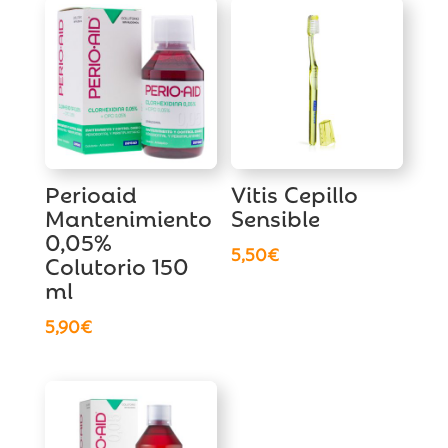
Perioaid
Vitis Cepillo
Mantenimiento
Sensible
0,05%
5,50
€
Colutorio 150
ml
5,90
€