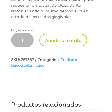
reducir la formación de placa dental,
restableciendo al mismo tiempo el buen
estado de los tejidos gingivales.
Hay existencias
Gingilacer
Añadir al carrito
Pasta
Dentífrica
75
ml
SKU:
257337
Categorías:
Cuidado
cantidad
bucodental
,
Lacer
Productos relacionados