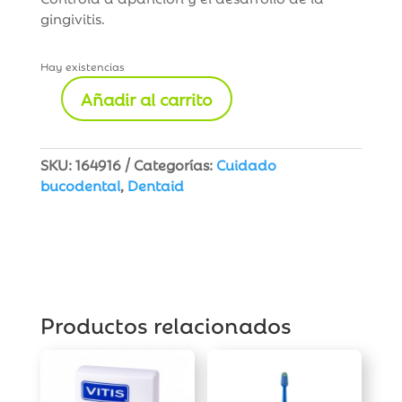
gingivitis.
Hay existencias
Añadir al carrito
Vitis
Encías
Colutorio
SKU:
164916
Categorías:
Cuidado
500
bucodental
,
Dentaid
ml
cantidad
Productos relacionados