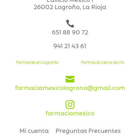
26002 Logroño, La Rioja

651 88 90 72
941 21 43 61
Farmacia en Logroño
Farmacia cerca de mi

farmaciamexicologrono@gmail.com

farmaciamexico
Mi cuenta
Preguntas Frecuentes