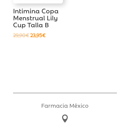
Intimina Copa
Menstrual Lily
Cup Talla B
El
El
29,90
€
23,95
€
precio
precio
original
actual
era:
es:
29,90€.
23,95€.
Farmacia México
