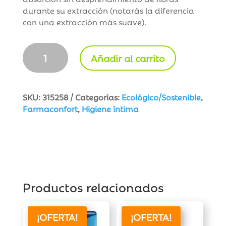
durante su extracción (notarás la diferencia
con una extracción más suave).
FarmaConfort
Añadir al carrito
Tampones
con
Aplicador
Súper
SKU:
315258
Categorías:
Ecológico/Sostenible
,
14
Farmaconfort
,
Higiene íntima
U
cantidad
Productos relacionados
¡OFERTA!
¡OFERTA!