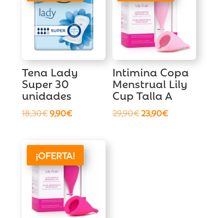
Tena Lady
Intimina Copa
Super 30
Menstrual Lily
unidades
Cup Talla A
El
El
El
El
18,30
€
9,90
€
29,90
€
23,90
€
precio
precio
precio
precio
original
actual
original
actual
era:
es:
era:
es:
¡OFERTA!
18,30€.
9,90€.
29,90€.
23,90€.