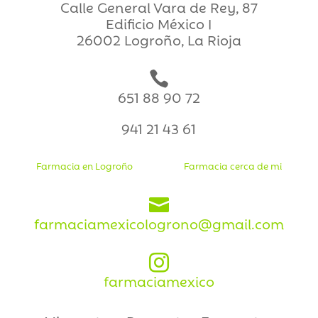
Calle General Vara de Rey, 87
Edificio México I
26002 Logroño, La Rioja

651 88 90 72
941 21 43 61
Farmacia en Logroño
Farmacia cerca de mi

farmaciamexicologrono@gmail.com

farmaciamexico