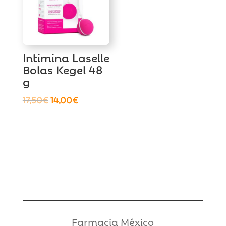
Intimina Laselle
Bolas Kegel 48
g
El
El
17,50
€
14,00
€
precio
precio
original
actual
era:
es:
17,50€.
14,00€.
Farmacia México