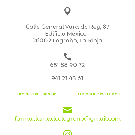

Calle General Vara de Rey, 87
Edificio México I
26002 Logroño, La Rioja

651 88 90 72
941 21 43 61
Farmacia en Logroño
Farmacia cerca de mi

farmaciamexicologrono@gmail.com
