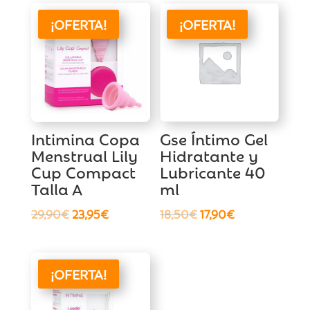
¡OFERTA!
¡OFERTA!
Intimina Copa
Gse Íntimo Gel
Menstrual Lily
Hidratante y
Cup Compact
Lubricante 40
Talla A
ml
El
El
El
El
29,90
€
23,95
€
18,50
€
17,90
€
precio
precio
precio
precio
original
actual
original
actual
era:
es:
era:
es:
¡OFERTA!
29,90€.
23,95€.
18,50€.
17,90€.