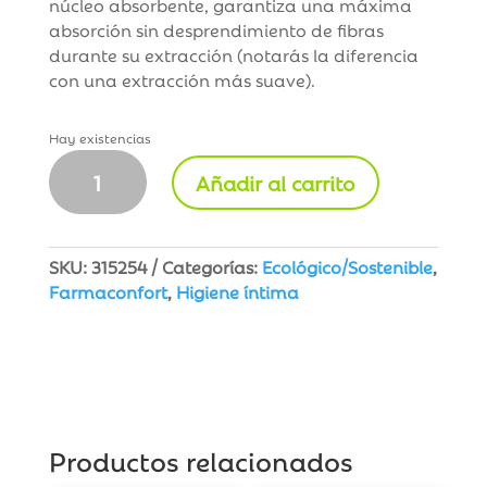
núcleo absorbente, garantiza una máxima
absorción sin desprendimiento de fibras
durante su extracción (notarás la diferencia
con una extracción más suave).
Hay existencias
FarmaConfort
Añadir al carrito
Tampones
con
Aplicador
Súper
SKU:
315254
Categorías:
Ecológico/Sostenible
,
Plus
Farmaconfort
,
Higiene íntima
14
U
cantidad
Productos relacionados