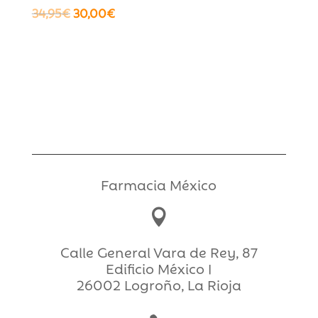
El
El
34,95
€
30,00
€
precio
precio
original
actual
era:
es:
34,95€.
30,00€.
Farmacia México

Calle General Vara de Rey, 87
Edificio México I
26002 Logroño, La Rioja