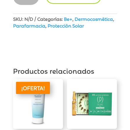
Parche
Protector
de
SKU:
N/D
Categorías:
Be+
,
Dermocosmética
,
Cicatrices
Parafarmacia
,
Protección Solar
cantidad
Productos relacionados
¡OFERTA!