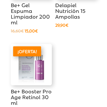
Be+ Gel
Delapiel
Espuma
Nutrición 15
Limpiador 200
Ampollas
ml
29,90
€
El
El
16,60
€
15,00
€
precio
precio
original
actual
era:
es:
¡OFERTA!
16,60€.
15,00€.
Be+ Booster Pro
Age Retinol 30
ml