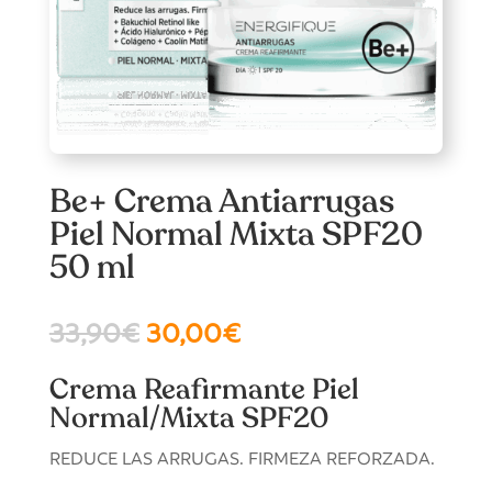
Be+ Crema Antiarrugas
Piel Normal Mixta SPF20
50 ml
El
El
33,90
€
30,00
€
precio
precio
original
actual
Crema Reafirmante Piel
era:
es:
Normal/Mixta SPF20
33,90€.
30,00€.
REDUCE LAS ARRUGAS. FIRMEZA REFORZADA.