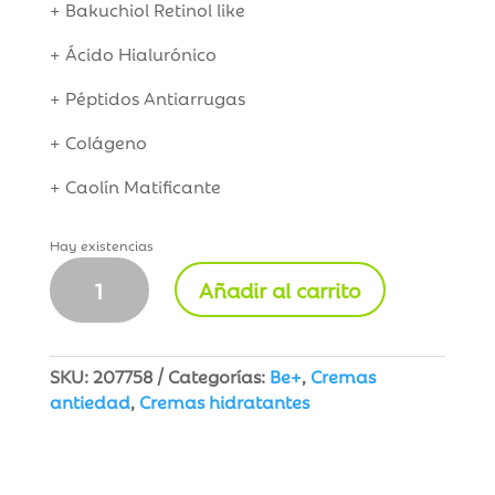
+ Bakuchiol Retinol like
+ Ácido Hialurónico
+ Péptidos Antiarrugas
+ Colágeno
+ Caolín Matificante
Hay existencias
Be+
Añadir al carrito
Crema
Antiarrugas
Piel
Normal
SKU:
207758
Categorías:
Be+
,
Cremas
Mixta
antiedad
,
Cremas hidratantes
SPF20
50
ml