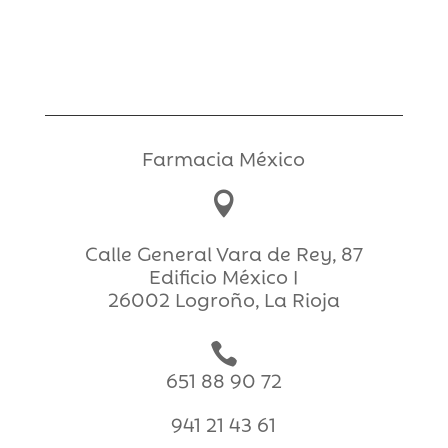
27,70€.
24,93€.
Farmacia México

Calle General Vara de Rey, 87
Edificio México I
26002 Logroño, La Rioja

651 88 90 72
941 21 43 61