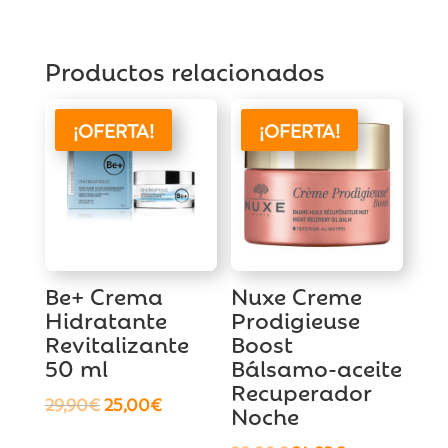
cantidad
Productos relacionados
¡OFERTA!
¡OFERTA!
Be+ Crema
Nuxe Creme
Hidratante
Prodigieuse
Revitalizante
Boost
50 ml
Bálsamo-aceite
Recuperador
El
El
29,90
€
25,00
€
Noche
precio
precio