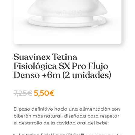
Suavinex Tetina
Fisiológica SX Pro Flujo
Denso +6m (2 unidades)
El
El
7,25
€
5,50
€
precio
precio
original
actual
El paso definitivo hacia una alimentación con
era:
es:
biberón más natural, diseñada para respetar
7,25€.
5,50€.
el desarrollo de la cavidad oral del bebé: