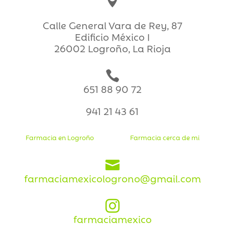

Calle General Vara de Rey, 87
Edificio México I
26002 Logroño, La Rioja

651 88 90 72
941 21 43 61
Farmacia en Logroño
Farmacia cerca de mi

farmaciamexicologrono@gmail.com

farmaciamexico