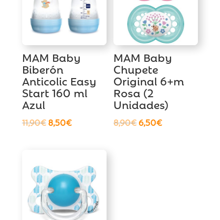
MAM Baby
MAM Baby
Biberón
Chupete
Anticolic Easy
Original 6+m
Start 160 ml
Rosa (2
Azul
Unidades)
El
El
El
El
11,90
€
8,50
€
8,90
€
6,50
€
precio
precio
precio
precio
original
actual
original
actual
era:
es:
era:
es:
11,90€.
8,50€.
8,90€.
6,50€.