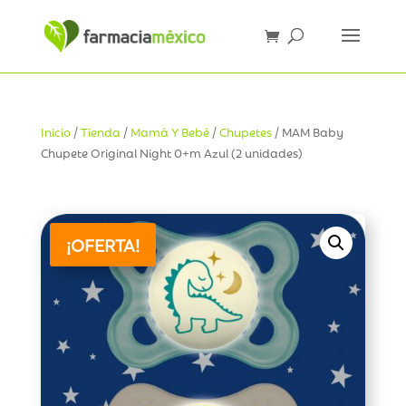
Inicio
/
Tienda
/
Mamá Y Bebé
/
Chupetes
/ MAM Baby
Chupete Original Night 0+m Azul (2 unidades)
¡OFERTA!