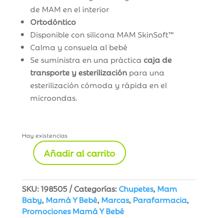
de MAM en el interior
Ortodóntico
Disponible con silicona MAM SkinSoft™
Calma y consuela al bebé
Se suministra en una práctica
caja de
transporte y esterilización
para una
esterilización cómoda y rápida en el
microondas.
Hay existencias
Añadir al carrito
MAM
Baby
Chupete
SKU:
198505
Categorías:
Chupetes
,
Mam
Original
Baby
,
Mamá Y Bebé
,
Marcas
,
Parafarmacia
,
Night
Promociones Mamá Y Bebé
0+m