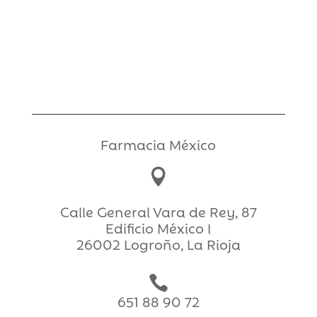
original
actual
era:
es:
11,90€.
8,50€.
Farmacia México

Calle General Vara de Rey, 87
Edificio México I
26002 Logroño, La Rioja

651 88 90 72