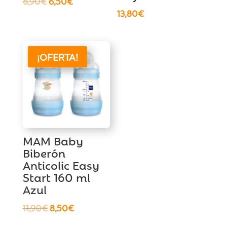
El
El
6,90
€
6,50
€
13,80
€
precio
precio
original
actual
era:
es:
6,90€.
6,50€.
¡OFERTA!
MAM Baby
Biberón
Anticolic Easy
Start 160 ml
Azul
El
El
11,90
€
8,50
€
precio
precio