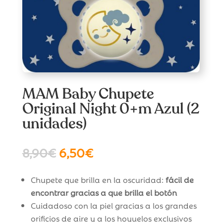
MAM Baby Chupete
Original Night 0+m Azul (2
unidades)
El
El
8,90
€
6,50
€
precio
precio
original
actual
Chupete que brilla en la oscuridad:
fácil de
era:
es:
encontrar gracias a que brilla el botón
8,90€.
6,50€.
Cuidadoso con la piel gracias a los grandes
orificios de aire y a los hoyuelos exclusivos