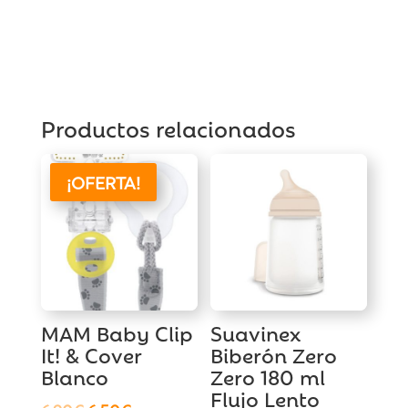
Azul
(2
unidades)
cantidad
Productos relacionados
¡OFERTA!
MAM Baby Clip
Suavinex
It! & Cover
Biberón Zero
Blanco
Zero 180 ml
Flujo Lento