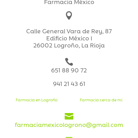
Farmacia México

Calle General Vara de Rey, 87
Edificio México I
26002 Logroño, La Rioja

651 88 90 72
941 21 43 61
Farmacia en Logroño
Farmacia cerca de mi

farmaciamexicologrono@gmail.com