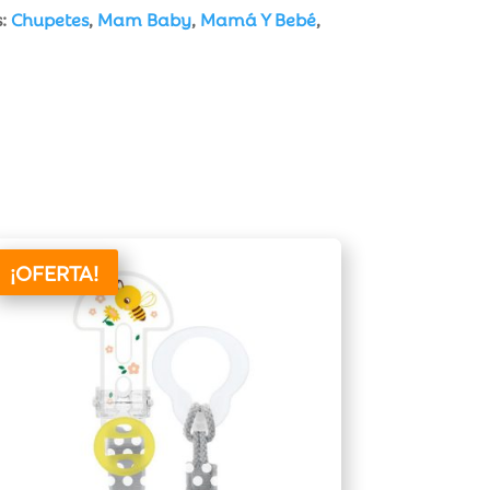
s:
Chupetes
,
Mam Baby
,
Mamá Y Bebé
,
¡OFERTA!