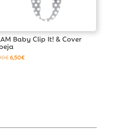
AM Baby Clip It! & Cover
beja
El
El
90
€
6,50
€
precio
precio
original
actual
era:
es:
6,90€.
6,50€.