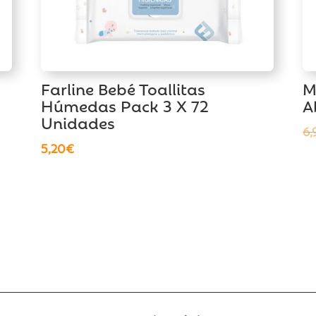
Farline Bebé Toallitas
M
Húmedas Pack 3 X 72
A
Unidades
6,
5,20
€