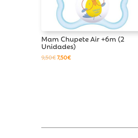
Mam Chupete Air +6m (2
Unidades)
El
El
9,50
€
7,50
€
precio
precio
original
actual
era:
es:
9,50€.
7,50€.