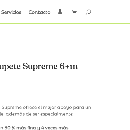
Servicios
Contacto

upete Supreme 6+m
io
al
M Supreme ofrece el mejor apoyo para un
le, además de ser especialmente
€.
un
60 % más fina y 4 veces más