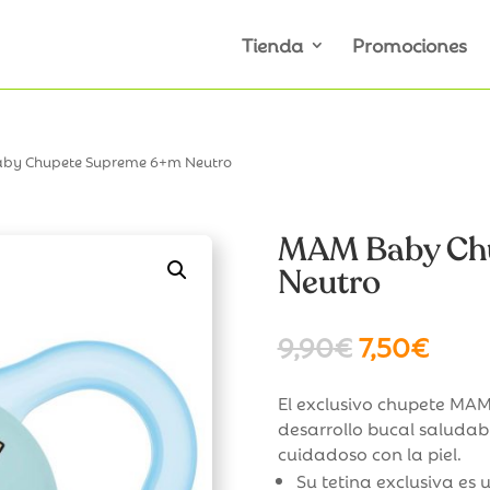
Tienda
Promociones
aby Chupete Supreme 6+m Neutro
MAM Baby Ch
Neutro
El
El
9,90
€
7,50
€
precio
prec
original
actu
El exclusivo chupete MA
era:
es:
desarrollo bucal saludab
9,90€.
7,50
cuidadoso con la piel.
Su tetina exclusiva es 