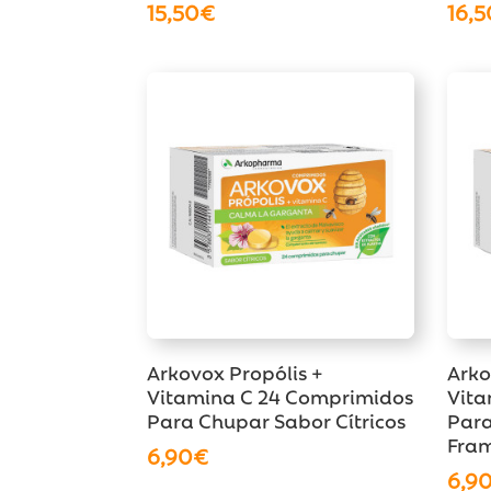
15,50
€
16,5
Arkovox Propólis +
Arko
Vitamina C 24 Comprimidos
Vita
Para Chupar Sabor Cítricos
Para
Fra
6,90
€
6,9