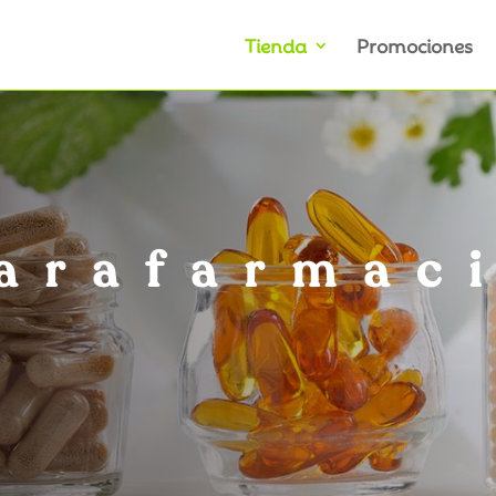
Tienda
Promociones
arafarmac