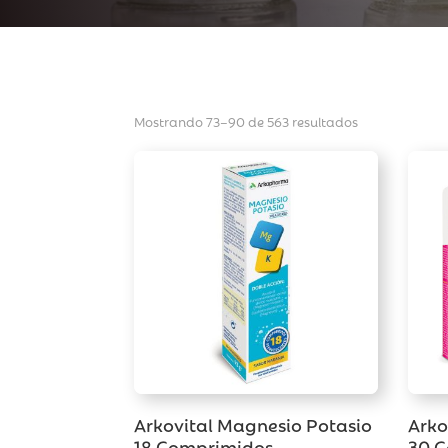
Mostrando 73–90 de 563 resultados
Arkovital Magnesio Potasio
Arko
18 Comprimidos
30 