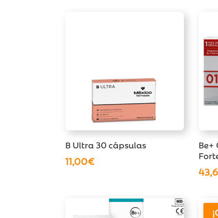
B Ultra 30 cápsulas
Be+ 
Fort
11,00
€
43,
¡