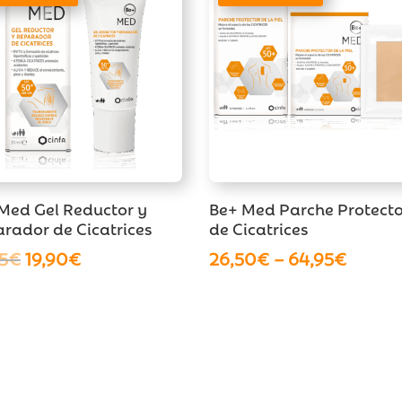
Med Gel Reductor y
Be+ Med Parche Protect
rador de Cicatrices
de Cicatrices
El
El
5
€
19,90
€
26,50
€
–
64,95
€
precio
precio
original
actual
era:
es:
22,95€.
19,90€.