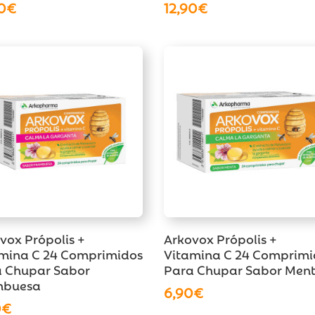
0
€
12,90
€
vox Própolis +
Arkovox Própolis +
mina C 24 Comprimidos
Vitamina C 24 Comprimi
 Chupar Sabor
Para Chupar Sabor Men
mbuesa
6,90
€
0
€