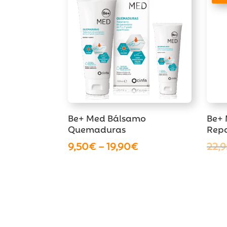
Be+ Med Bálsamo
Be+ 
Quemaduras
Repa
9,50
€
–
19,90
€
22,9